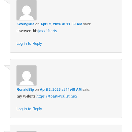
Kevinglata
on
April 2, 2026 at 11:39 AM
said:
discover this
jaxx liberty
Log in to Reply
RonaldBip
on
April 2, 2026 at 11:48 AM
said:
my website
https://toast-wallet.net/
Log in to Reply