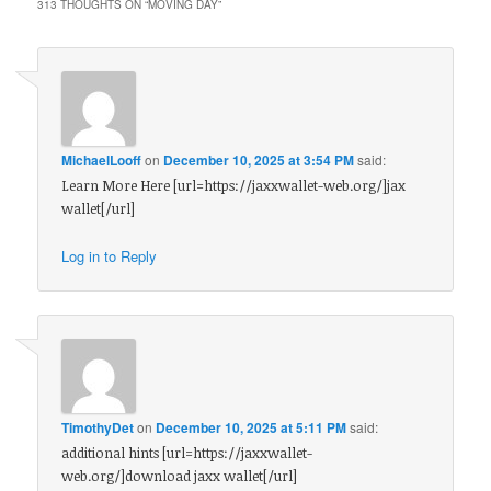
313 THOUGHTS ON “
MOVING DAY
”
MichaelLooff
on
December 10, 2025 at 3:54 PM
said:
Learn More Here [url=https://jaxxwallet-web.org/]jax
wallet[/url]
Log in to Reply
TimothyDet
on
December 10, 2025 at 5:11 PM
said:
additional hints [url=https://jaxxwallet-
web.org/]download jaxx wallet[/url]