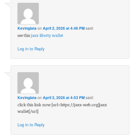
Kevinglata
on
April 2, 2026 at 4:46 PM
said:
see this
jaxx liberty wallet
Log in to Reply
Kevinglata
on
April 2, 2026 at 4:53 PM
said:
click this link now [url=https://jaxx-web.org]jaxx
wallet[/url]
Log in to Reply