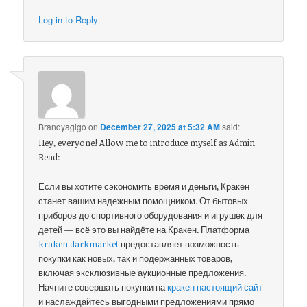
Log in to Reply
Brandyagigo
on
December 27, 2025 at 5:32 AM
said:
Hey, everyone! Allow me to introduce myself as Admin
Read:
Если вы хотите сэкономить время и деньги, Кракен
станет вашим надежным помощником. От бытовых
приборов до спортивного оборудования и игрушек для
детей — всё это вы найдёте на Кракен. Платформа
kraken darkmarket
предоставляет возможность
покупки как новых, так и подержанных товаров,
включая эксклюзивные аукционные предложения.
Начните совершать покупки на
кракен настоящий сайт
и наслаждайтесь выгодными предложениями прямо