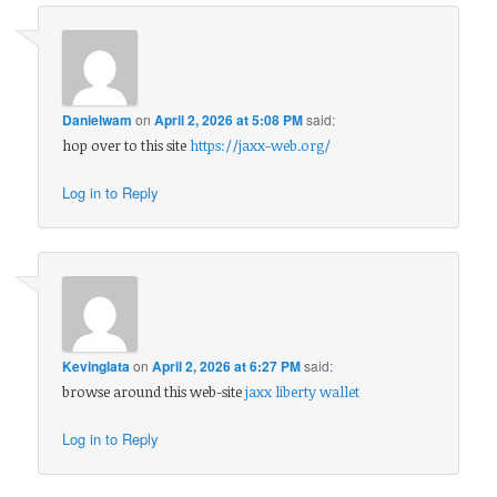
Danielwam
on
April 2, 2026 at 5:08 PM
said:
hop over to this site
https://jaxx-web.org/
Log in to Reply
Kevinglata
on
April 2, 2026 at 6:27 PM
said:
browse around this web-site
jaxx liberty wallet
Log in to Reply