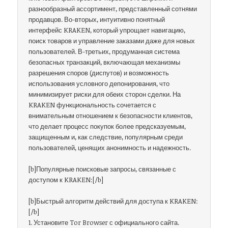
разнообразный ассортимент, представленный сотнями
продавцов. Во-вторых, интуитивно понятный
интерфейс KRAKEN, который упрощает навигацию,
поиск товаров и управление заказами даже для новых
пользователей. В-третьих, продуманная система
безопасных транзакций, включающая механизмы
разрешения споров (диспутов) и возможность
использования условного депонирования, что
минимизирует риски для обеих сторон сделки. На
KRAKEN функциональность сочетается с
внимательным отношением к безопасности клиентов,
что делает процесс покупок более предсказуемым,
защищенным и, как следствие, популярным среди
пользователей, ценящих анонимность и надежность.
[b]Популярные поисковые запросы, связанные с
доступом к KRAKEN:[/b]
[b]Быстрый алгоритм действий для доступа к KRAKEN:
[/b]
1. Установите Tor Browser с официального сайта.