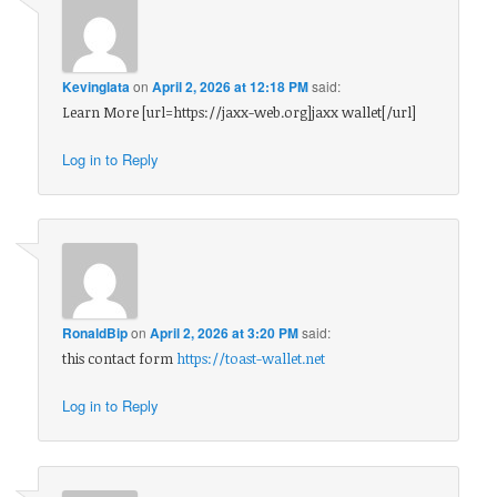
Kevinglata
on
April 2, 2026 at 12:18 PM
said:
Learn More [url=https://jaxx-web.org]jaxx wallet[/url]
Log in to Reply
RonaldBip
on
April 2, 2026 at 3:20 PM
said:
this contact form
https://toast-wallet.net
Log in to Reply