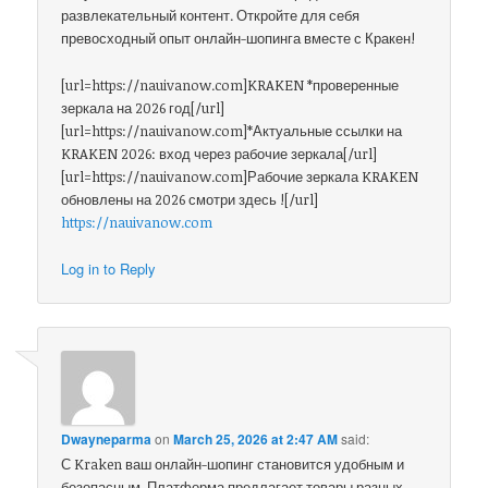
развлекательный контент. Откройте для себя
превосходный опыт онлайн-шопинга вместе с Кракен!
[url=https://nauivanow.com]KRAKEN *проверенные
зеркала на 2026 год[/url]
[url=https://nauivanow.com]*Актуальные ссылки на
KRAKEN 2026: вход через рабочие зеркала[/url]
[url=https://nauivanow.com]Рабочие зеркала KRAKEN
обновлены на 2026 смотри здесь ![/url]
https://nauivanow.com
Log in to Reply
Dwayneparma
on
March 25, 2026 at 2:47 AM
said:
С Kraken ваш онлайн-шопинг становится удобным и
безопасным. Платформа предлагает товары разных