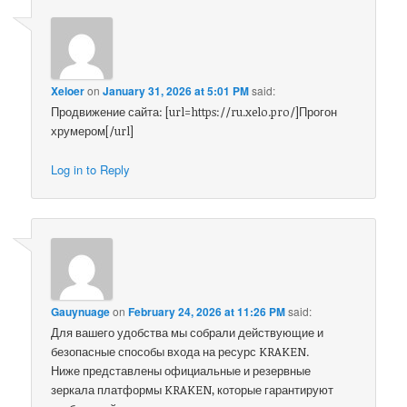
Xeloer
on
January 31, 2026 at 5:01 PM
said:
Продвижение сайта: [url=https://ru.xelo.pro/]Прогон
хрумером[/url]
Log in to Reply
Gauynuage
on
February 24, 2026 at 11:26 PM
said:
Для вашего удобства мы собрали действующие и
безопасные способы входа на ресурс KRAKEN.
Ниже представлены официальные и резервные
зеркала платформы KRAKEN, которые гарантируют