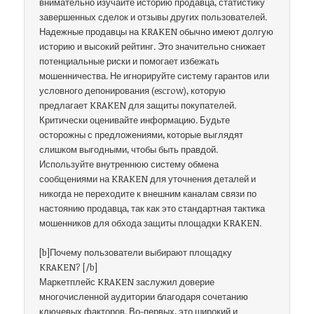
внимательно изучайте историю продавца, статистику
завершенных сделок и отзывы других пользователей.
Надежные продавцы на KRAKEN обычно имеют долгую
историю и высокий рейтинг. Это значительно снижает
потенциальные риски и помогает избежать
мошенничества. Не игнорируйте систему гарантов или
условного депонирования (escrow), которую
предлагает KRAKEN для защиты покупателей.
Критически оценивайте информацию. Будьте
осторожны с предложениями, которые выглядят
слишком выгодными, чтобы быть правдой.
Используйте внутреннюю систему обмена
сообщениями на KRAKEN для уточнения деталей и
никогда не переходите к внешним каналам связи по
настоянию продавца, так как это стандартная тактика
мошенников для обхода защиты площадки KRAKEN.
[b]Почему пользователи выбирают площадку
KRAKEN? [/b]
Маркетплейс KRAKEN заслужил доверие
многочисленной аудитории благодаря сочетанию
ключевых факторов. Во-первых, это широкий и