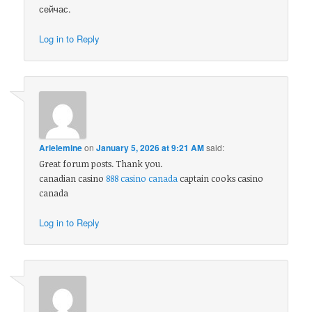
сейчас.
Log in to Reply
Arielemine
on
January 5, 2026 at 9:21 AM
said:
Great forum posts. Thank you.
canadian casino
888 casino canada
captain cooks casino
canada
Log in to Reply