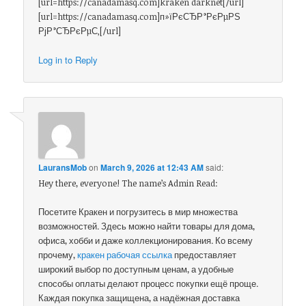
[url=https://canadamasq.com]kraken darknet[/url]
[url=https://canadamasq.com]п»їРєСЂР°РєРµРЅ
РјР°СЂРєРµС‚[/url]
Log in to Reply
LauransMob
on
March 9, 2026 at 12:43 AM
said:
Hey there, everyone! The name’s Admin Read:
Посетите Кракен и погрузитесь в мир множества
возможностей. Здесь можно найти товары для дома,
офиса, хобби и даже коллекционирования. Ко всему
прочему,
кракен рабочая ссылка
предоставляет
широкий выбор по доступным ценам, а удобные
способы оплаты делают процесс покупки ещё проще.
Каждая покупка защищена, а надёжная доставка