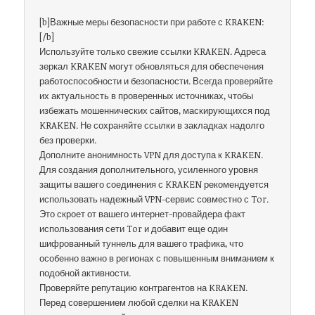
[b]Важные меры безопасности при работе с KRAKEN:
[/b]
Используйте только свежие ссылки KRAKEN. Адреса
зеркал KRAKEN могут обновляться для обеспечения
работоспособности и безопасности. Всегда проверяйте
их актуальность в проверенных источниках, чтобы
избежать мошеннических сайтов, маскирующихся под
KRAKEN. Не сохраняйте ссылки в закладках надолго
без проверки.
Дополните анонимность VPN для доступа к KRAKEN.
Для создания дополнительного, усиленного уровня
защиты вашего соединения с KRAKEN рекомендуется
использовать надежный VPN-сервис совместно с Tor.
Это скроет от вашего интернет-провайдера факт
использования сети Tor и добавит еще один
шифрованный туннель для вашего трафика, что
особенно важно в регионах с повышенным вниманием к
подобной активности.
Проверяйте репутацию контрагентов на KRAKEN.
Перед совершением любой сделки на KRAKEN